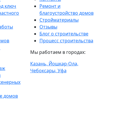
од ключ
Ремонт и
частного
благоустройство домов
Стройматериалы
аботы
Отзывы
Блог о строительстве
омов
Процесс строительства
и
Мы работаем в городах:
Казань,
Йошкар-Ола,
таж
Чебоксары,
Уфа
в
женерных
е домов