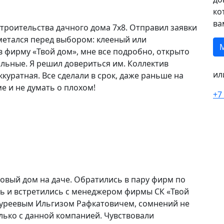
ко
ва
строительства дачного дома 7х8. Отправил заявки
, метался перед выбором: клееный или
в фирму «Твой дом», мне все подробно, открыто
альные. Я решил довериться им. Коллектив
ил
куратная. Все сделали в срок, даже раньше на
е и не думать о плохом!
+7
овый дом на даче. Обратились в пару фирм по
ись и встретились с менеджером фирмы СК «Твой
 Нуреевым Ильгизом Рафкатовичем, сомнений не
лько с данной компанией. Чувствовали