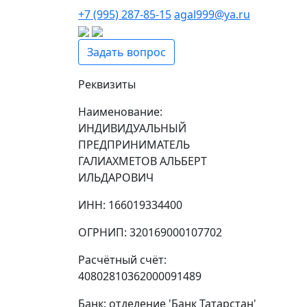
+7 (995) 287-85-15
agal999@ya.ru
Задать вопрос
Реквизиты
Наименование:
ИНДИВИДУАЛЬНЫЙ
ПРЕДПРИНИМАТЕЛЬ
ГАЛИАХМЕТОВ АЛЬБЕРТ
ИЛЬДАРОВИЧ
ИНН: 166019334400
ОГРНИП: 320169000107702
Расчётный счёт:
40802810362000091489
Банк: отделение 'Банк Татарстан'