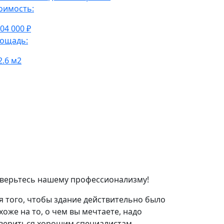
оимость:
304 000 ₽
ощадь:
2.6 м2
верьтесь нашему профессионализму!
я того, чтобы здание действительно было
хоже на то, о чем вы мечтаете, надо
вериться хорошим специалистам,