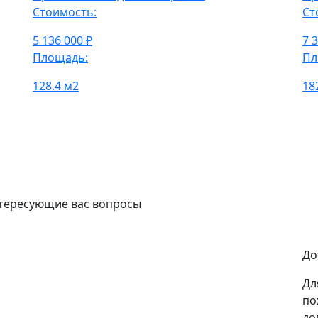
Стоимость:
Ст
5 136 000 ₽
7 
Площадь:
Пл
128.4 м2
18
нтересующие вас вопросы
До
Дл
по
до