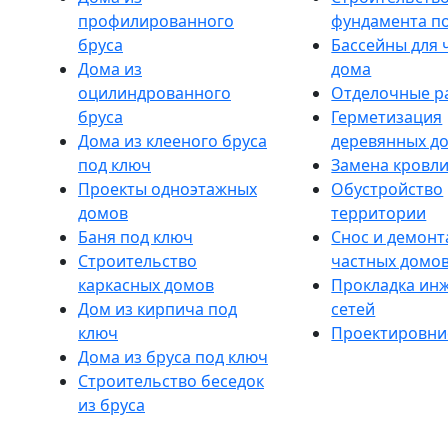
профилированного
фундамента п
бруса
Бассейны для 
Дома из
дома
оцилиндрованного
Отделочные р
бруса
Герметизация
Дома из клееного бруса
деревянных д
под ключ
Замена кровл
Проекты одноэтажных
Обустройство
домов
территории
Баня под ключ
Снос и демон
Строительство
частных домо
каркасных домов
Прокладка ин
Дом из кирпича под
сетей
ключ
Проектировни
Дома из бруса под ключ
Строительство беседок
из бруса