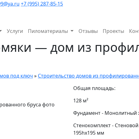
99@ya.ru
+7 (995) 287-85-15
Услуги
Пиломатериалы
Отзывы
Проекты
Кон
рмяки — дом из профи
мов под ключ
»
Строительство домов из профилированн
Общая площадь:
128 м²
Фундамент
-
Монолитный ж
Стенокомплект
-
Стеновой
195hх195 мм