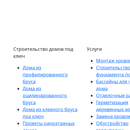
Строительство домов под
Услуги
ключ
Монтаж кровл
Дома из
Строительств
профилированного
фундамента п
бруса
Бассейны для 
Дома из
дома
оцилиндрованного
Отделочные р
бруса
Герметизация
Дома из клееного бруса
деревянных д
под ключ
Замена кровл
Проекты одноэтажных
Обустройство