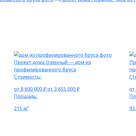
Проект дома Озерный — дом из
Пр
профилированного бруса
пр
Стоимость:
Ст
от 8 600 000 ₽
от 3 655 000 ₽
от
Площадь:
Пл
215 м²
93