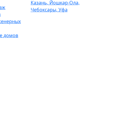
Казань,
Йошкар-Ола,
таж
Чебоксары,
Уфа
в
женерных
е домов