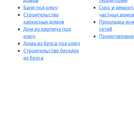
домов
территории
Баня под ключ
Снос и демон
Строительство
частных домо
каркасных домов
Прокладка ин
Дом из кирпича под
сетей
ключ
Проектировни
Дома из бруса под ключ
Строительство беседок
из бруса