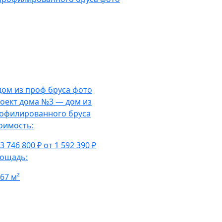
оект дома №3 — дом из
офилированного бруса
оимость:
 3 746 800 ₽
от 1 592 390 ₽
ощадь:
,67 м²