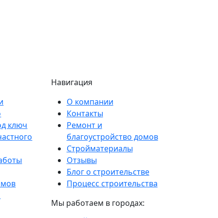
Навигация
и
О компании
о
Контакты
од ключ
Ремонт и
частного
благоустройство домов
Стройматериалы
аботы
Отзывы
Блог о строительстве
омов
Процесс строительства
и
Мы работаем в городах: