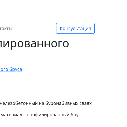
такты
Консультация
лированного
ого бруса
елезобетонный на буронабивных сваях
 материал – профилированный брус