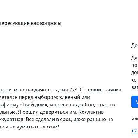
нтересующие вас вопросы
До
Дл
по
до
ко
ва
строительства дачного дома 7х8. Отправил заявки
, метался перед выбором: клееный или
в фирму «Твой дом», мне все подробно, открыто
альные. Я решил довериться им. Коллектив
ил
куратная. Все сделали в срок, даже раньше на
е и не думать о плохом!
+7