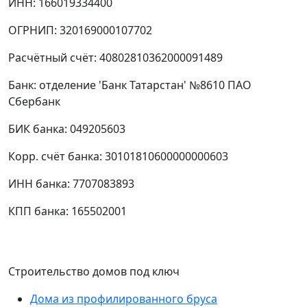
ИНН: 166019334400
ОГРНИП: 320169000107702
Расчётный счёт: 40802810362000091489
Банк: отделение 'Банк Татарстан' №8610 ПАО
Сбербанк
БИК банка: 049205603
Корр. счёт банка: 30101810600000000603
ИНН банка: 7707083893
КПП банка: 165502001
Строительство домов под ключ
Дома из профилированного бруса