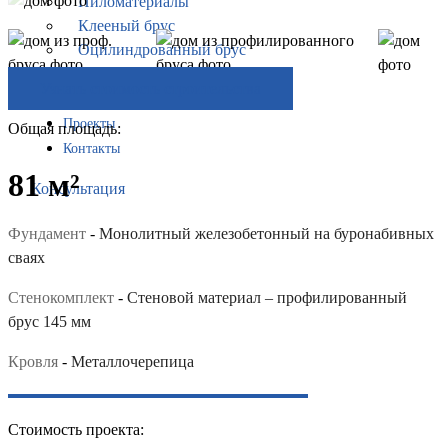
Пиломатериалы
Клееный брус
Оцилиндрованный брус
Профилированный брус
Узнать стоимость строительства
Отзывы
Проекты
Общая площадь:
Контакты
81 м²
Консультация
Фундамент
-
Монолитный железобетонный на буронабивных
сваях
Стенокомплект
-
Стеновой материал – профилированный
брус 145 мм
Кровля
-
Металлочерепица
Стоимость проекта: