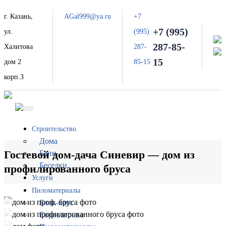
г. Казань,
AGal999@ya.ru
+7
+7 (995)
ул.
(995)
287-85-
Халитова
287-
15
дом 2
85-15
корп.3
Строительство
Дома
Гостевой дом-дача Синевир — дом из
Бани
Беседки
профилированного бруса
Услуги
Пиломатериалы
Блок-хаус
Евровагонка