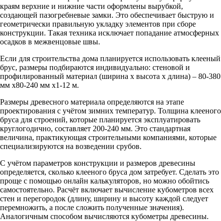
краям верхние и нижние части оформлены вырубкой,
создающей пазогребневые замки. Это обеспечивает быструю и
геометрически правильную укладку элементов при сборе
конструкции. Такая техника исключает попадание атмосферных
осадков в межвенцовые швы.
Если для строительства дома планируется использовать клееный
брус, размеры подбираются индивидуально: стеновой и
профилированный материал (ширина х высота х длина) – 80-380
мм х80-240 мм х1-12 м.
Размеры древесного материала определяются на этапе
проектирования с учётом зимних температур. Толщина клееного
бруса для строений, которые планируется эксплуатировать
круглогодично, составляет 200-240 мм. Это стандартная
величина, практикующая строительными компаниями, которые
специализируются на возведении срубов.
С учётом параметров конструкции и размеров древесины
определяется, сколько клееного бруса дом затребует. Сделать это
проще с помощью онлайн калькуляторов, но можно обойтись
самостоятельно. Расчёт включает вычисление кубометров всех
стен и перегородок (длину, ширину и высоту каждой следует
перемножить, а после сложить полученные значения).
Аналогичным способом вычисляются кубометры древесины.