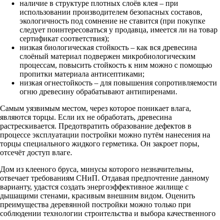
наличие в структуре плотных слоёв клея – при
использовании производителем безопасных составов,
экологичность под сомнение не ставится (при покупке
следует поинтересоваться у продавца, имеется ли на товар
сертификат соответствия);
низкая биологическая стойкость – как вся древесина
слоёный материал подвержен микробиологическим
процессам, повысить стойкость к ним можно с помощью
пропитки материала антисептиками;
низкая огнестойкость – для повышения сопротивляемости
огню древесину обрабатывают антипиренами.
Самым уязвимым местом, через которое поникает влага,
являются торцы. Если их не обработать, древесина
растрескивается. Предотвратить образование дефектов в
процессе эксплуатации постройки можно путём нанесения на
торцы специального жидкого герметика. Он закроет поры,
отсечёт доступ влаге.
Дом из клееного бруса, минусы которого незначительны,
отвечает требованиям СНиП. Отдавая предпочтение данному
варианту, удастся создать энергоэффективное жилище с
дышащими стенами, красивым внешним видом. Оценить
преимущества деревянной постройки можно только при
соблюдении технологии строительства и выбора качественного